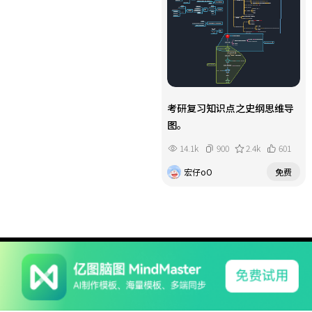
考研复习知识点之史纲思维导
图。
14.1k
900
2.4k
601
宏仔oO
免费