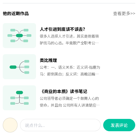
他的近期作品
查看更多>>
人才引进到底该不该去？
很多人选择人才引进，其实是抱着骑
驴找马的心态。毕竟脱产全职考公考
编压力太大，没有保底可言。但是如
果抱着先人才引进，再想办法考走的
类比推理
心态是不可取的的。
公考：一、语义关系：近义词-指鹿为
马：颠倒黑白；反义词：高瞻远瞩：
鼠目寸光；比喻义：踢皮球：推诿扯
皮。
《商业的本质》读书笔记
公司领导者必须确定一个鼓舞人心的
使命，并且向 公司所有人讲清楚应该
采取哪些行动才能实现使 命。我们
用“协同力”这个词将使命与行动联
发表评论
系了起来。