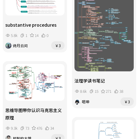
substantive procedures
5.8k
1
14
0
诗月云间
￥3
法理学读书笔记
8.6k
15
271
38
嗯坤
￥3
思维导图带你认识马克思主义
原理
9.3k
73
476
34
机智的大雄
￥3