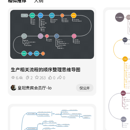
相似推荐
大纲
生产相关流程的顺序整理思维导图
6.4k
2
263
0
0
皇冠贵宾会员厅-lo
仅公开