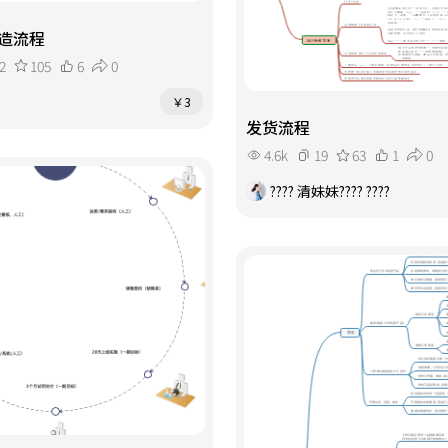
造流程
2
105
6
0
￥3
发货流程
4.6k
19
63
1
0
???? 清妹妹???? ????