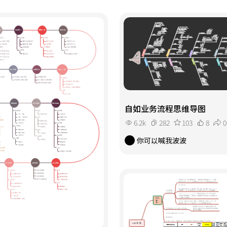
自如业务流程思维导图
6.2k
282
103
8
0
你可以喊我波波