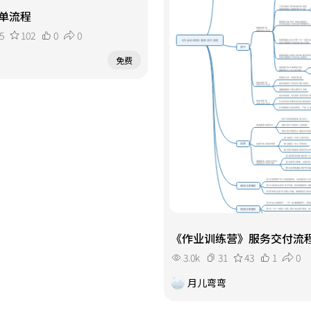
单流程
5
102
0
0
免费
《作业训练营》服务交付流
3.0k
31
43
1
0
月儿弯弯