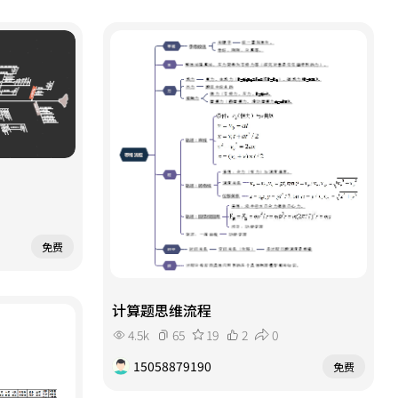
免费
计算题思维流程
4.5k
65
19
2
0
15058879190
免费