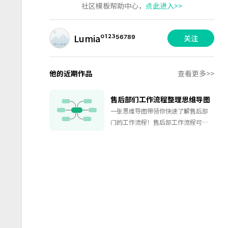
社区模板帮助中心，
点此进入>>
Lumiaº¹²³⁴⁵⁶⁷⁸⁹
关注
他的近期作品
查看更多>>
售后部们工作流程整理思维导图
一张思维导图带领你快速了解售后部
门的工作流程！售后部工作流程可大
致分为项目交接流程、业主关系维护
和离职人员跟单三方面。该图还对维
护客户关系和处理售后的技巧做了归
纳总结，值得学习。