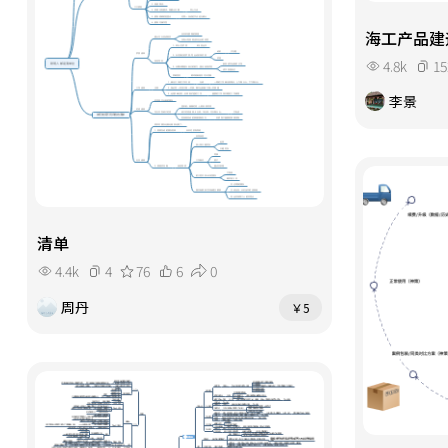
海工产品建
4.8k
15
李景
清单
4.4k
4
76
6
0
周丹
￥5