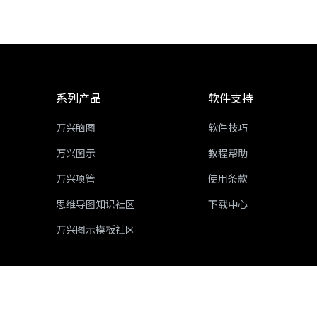
系列产品
软件支持
万兴脑图
软件技巧
万兴图示
教程帮助
万兴项管
使用条款
思维导图知识社区
下载中心
万兴图示模板社区
ICP备16029015号