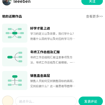
leeeben
关注
他的近期作品
查看更多>>
好学才能上进
学习的定义以及背景，我们学什么？
抱着什么目的学以及对应的学习方
法。导图从学习的定义、学习背景、
学习内容、学习方法这几个方面作了
年终工作总结及汇报
介绍。
年终工作总结和汇报注意事项及方
法，年终工作总结及汇报模板，一份
完整的年终总结包括个人收获和来年
计划，要分条列出，按重要性排序，
销售直击高层
用数据说话，不要轻视自己的产出。
销售人员如何见到销售目标的高层，
见到后做什么？这一篇思维导图带你
一起来了解，从eb的定义到如何见到
eb、见到be前的准备和看到该如何做
发表评论
等方面展开。