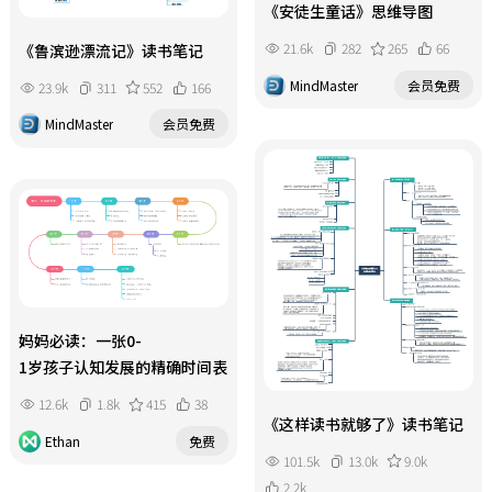
《安徒生童话》思维导图
21.6k
282
265
66
《鲁滨逊漂流记》读书笔记
MindMaster
会员免费
23.9k
311
552
166
MindMaster
会员免费
妈妈必读：一张0-
1岁孩子认知发展的精确时间表
12.6k
1.8k
415
38
《这样读书就够了》读书笔记
Ethan
免费
101.5k
13.0k
9.0k
2.2k