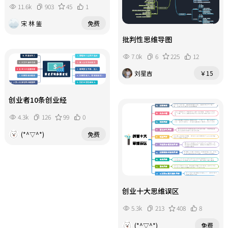
11.6k
903
45
1
宋 林 鉴
免费
批判性思维导图
7.0k
6
225
12
刘星吉
￥15
创业者10条创业经
4.3k
126
99
0
(*^▽^*)
免费
创业十大思维误区
5.3k
213
408
8
(*^▽^*)
免费