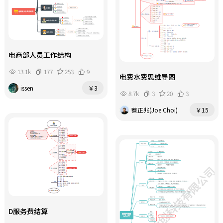
电商部人员工作结构
13.1k
177
253
9
电费水费思维导图
issen
￥3
8.7k
3
20
3
蔡正兆(Joe Choi)
￥15
D服务费结算