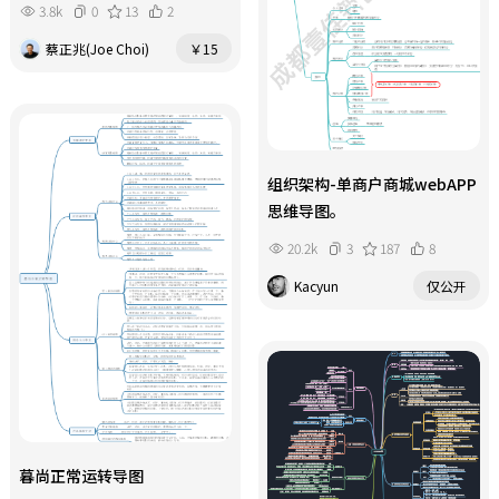
3.8k
0
13
2
蔡正兆(Joe Choi)
￥15
组织架构-单商户商城webAPP
思维导图。
20.2k
3
187
8
Kacyun
仅公开
暮尚正常运转导图