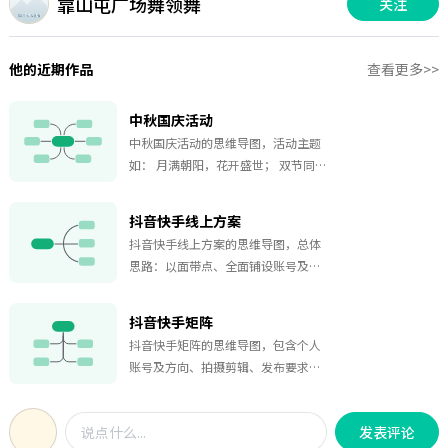
靠山屯广场舞领舞
关注
他的近期作品
查看更多>>
中秋国庆活动
中秋国庆活动的思维导图，活动主题
如： 月满朝阳，花开盛世； 双节同
庆，双景同享； 欢乐中秋，于国同
庆； 中秋遇国庆，槐树来清风； 中秋
抖音快手线上方案
国庆八天乐； 秋来漫山红，假期玩不
抖音快手线上方案的思维导图，总体
停。
思路：以面带点、全面铺设账号及视
频固定引流、发动员工及亲属朋友关
注点赞、扩大宣传面及增加粉丝数
抖音快手矩阵
量、积累粉丝及流量权限、进行变现
抖音快手矩阵的思维导图，包含个人
及直播带货。
账号及方向、拍摄剪辑、发布要求、
矩阵互动、直播，希望这份脑图会对
你有所帮助。
发表评论