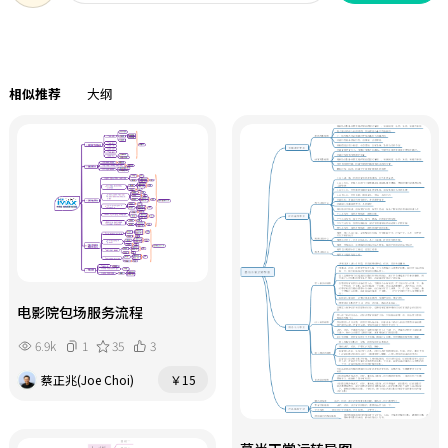
相似推荐
大纲
电影院包场服务流程
6.9k
1
35
3
蔡正兆(Joe Choi)
￥15