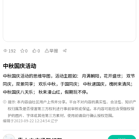
192
0
0
举报
中秋国庆活动
中秋国庆活动的思维导图，活动主题如： 月满朝阳，花开盛世； 双节
同庆，双景同享； 欢乐中秋，于国同庆； 中秋遇国庆，槐树来清风；
中秋国庆八天乐； 秋来漫山红，假期玩不停。
提示: 本内容由社区用户上传并分享。平台不对内容的真实性、合法性、知识产
权归属及是否侵害第三方权利进行事前审核或保证。本内容可能包含受版权保
护的图片、字体或其他第三方素材，使用前请自行确认授权范围。
编辑于2023-09-22 12:24:54 辽宁