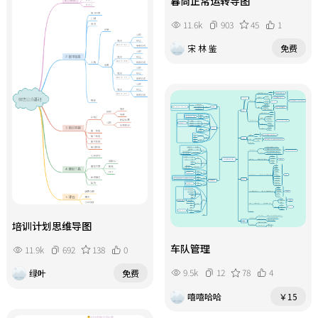
暮尚正常运转导图
11.6k
903
45
1
宋 林 鉴
免费
培训计划思维导图
车队管理
11.9k
692
138
0
9.5k
12
78
4
绿叶
免费
嘻嘻哈哈
￥15