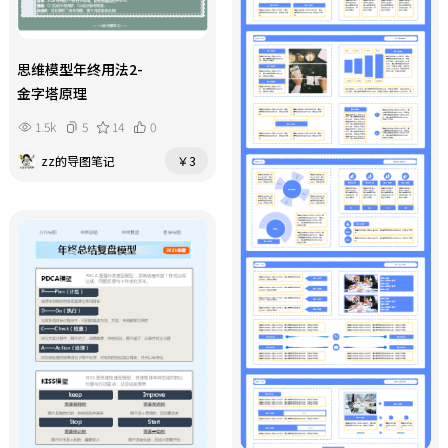
思维模型年终用法2-
金字塔原理
1.5k
5
14
0
zz的导图笔记
￥3