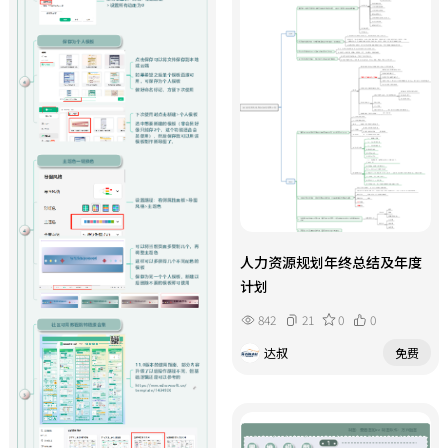
代。适用人群：心理咨询从业者、初
服务名称、用户目标、咨询流程、主
创服务项目运营者、私域创业者、训
理人介绍、适配人群、收费标准；步
练营学员、个人服务从业者。
骤四讲解海报落地方法，推荐设计工
具，列明海报必备板块，配套宣传标
语 “会倾听｜有温度｜只为你”。整
套方案标准化输出心理咨询业务宣传
内容，形成可直接套用的文案与海报
模板，清晰规范宣传物料的信息结
构，帮助从业者清晰传递服务价值，
高效完成线上宣传素材创作。
人力资源规划年终总结及年度
计划
842
21
0
0
达叔
免费