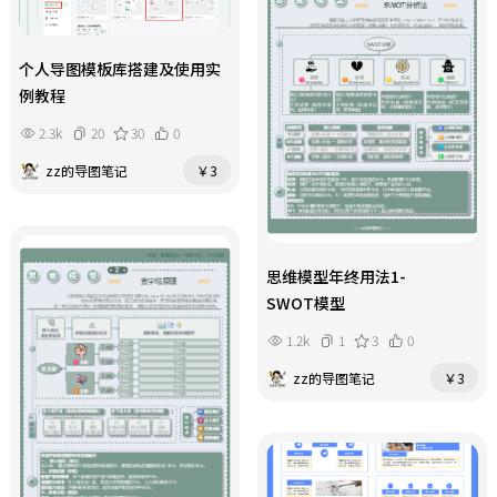
个人导图模板库搭建及使用实
例教程
2.3k
20
30
0
zz的导图笔记
￥3
思维模型年终用法1-
SWOT模型
1.2k
1
3
0
zz的导图笔记
￥3