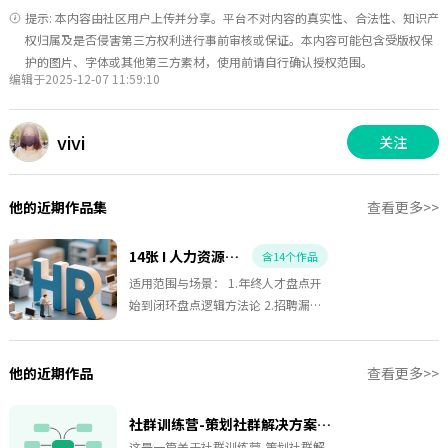
提示: 本内容由社区用户上传并分享。平台不对内容的真实性、合法性、知识产
权归属及是否侵害第三方权利进行事前审核或保证。本内容可能包含受版权保
护的图片、字体或其他第三方素材，使用前请自行确认授权范围。
编辑于2025-12-07 11:59:10
vivi
关注
他的近期作品集
查看更多>>
14张 I 人力资源 I 进阶 HR
含14个作品
适用范围与场景： 1.年终人才盘点开
始到闭环盘点逻辑方法论 2.招聘漏斗
分析法模版 3.入门级-HR如何制定
2026年人力预算 4.企业经营三板斧运
营体系 5.战略型HR如果拆解年度规划
他的近期作品
查看更多>>
6.HR年度规划 日常模块拆解 7.劳动关
系-劳动争议的要素表 8.6个人效分析
社群训练营-策划社群解决方案-02
的方法论和公式
这是一篇关于社群训练营-策划社群解