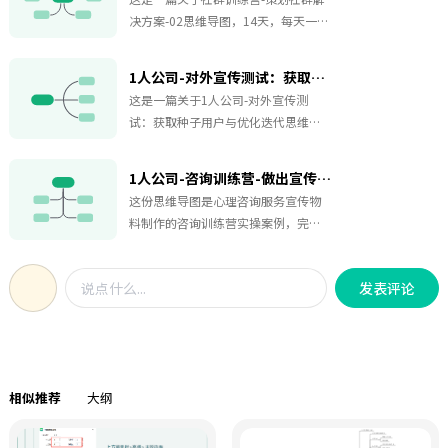
决方案-02思维导图，14天，每天一个
健康小行动改变！本社区将带你从喝
水、晒太阳等小习惯入手，策划每日
1人公司-对外宣传测试：获取种子用户与优化迭代-019
打卡 答疑 互动的解决方案主理人发布
这是一篇关于1人公司-对外宣传测
行动模板并引导反馈，参与者明确目
试：获取种子用户与优化迭代思维导
标并完成打卡。通过三大路径，第14
图，"快速获取高质量种子用户，让宣
天复盘分享收获，全勤奖励健康课程
传更高效！"本次行动聚焦对外宣传测
PDF，一起坚持优化习惯。整套方案流
1人公司-咨询训练营-做出宣传物料-案例（心理咨询服务）-018
试，核心是通过朋友圈（信任度
程完整，目标清晰，分工明确，覆盖
这份思维导图是心理咨询服务宣传物
高）、社群（需授权）及私信触达目
从开营、日常运营到结营复盘全流
料制作的咨询训练营实操案例，完整
标用户宣传内容需包含文案 海报，设
程，落地性较强。无论想要策划健康
梳理从策划到落地的四步工作流程。
置筛选门槛（如定价/随喜机制），避
打卡社群的运营人员，筹备线上习惯
首先明确两大核心任务，同步完成宣
免纯免费用户参与流程：填写问卷→
训练营的创业者，或是做社群活动方
发表评论
发文案与宣传海报。步骤一搭建宣发
体验反馈→优化服务关键动作：群内
案学习的从业者都可以参考学习。
文案五大模块框架，围绕服务内容、
打卡宣传、朋友圈同步报喜、严格遵
创办初衷、从业资历、服务安排、参
循咨询前沟通流程注意事项：朋友圈
与渠道五个核心问题搭建叙事逻辑；
权限管理，私信精准推荐目标：吸引
步骤二给出范文拼接思路，区分开
种子用户，迭代服务！适合小规模冷
相似推荐
大纲
头、主体、结尾结构，融入产品介
启动阶段，低成本完成种子用户招
绍、服务说明、优惠邀约；步骤三制
募，收集真实体验意见用于业务迭
定宣发海报六大要素模板，依次整理