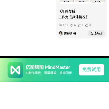
《年终总结・
工作完成具体情况》
1.1k
6
1
0
图解拆书
会员免费
系列产品
软件支持