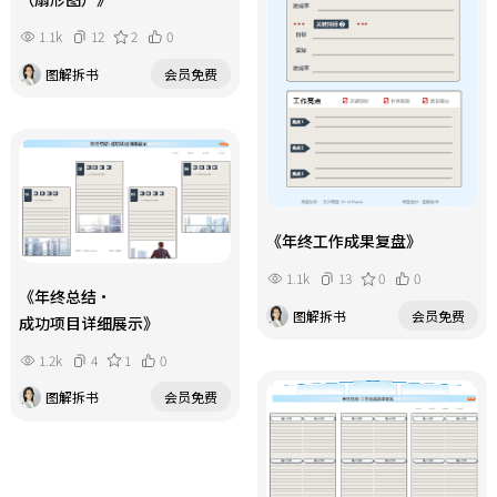
1.1k
12
2
0
图解拆书
会员免费
《年终工作成果复盘》
1.1k
13
0
0
《年终总结・
图解拆书
会员免费
成功项目详细展示》
1.2k
4
1
0
图解拆书
会员免费