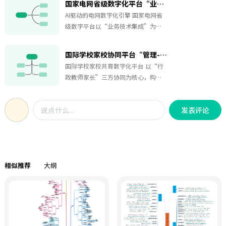
国家电网省级数字化平台“业技融合”组织架构
力高效开发测试团队严控质量，开展
AI驱动的电网数字化引擎 国家电网省
兼容性认证与标准规范创新团队探索
级数字平台以“业务技术集成”为核
前沿技术，推动跨领域集成解决方案
心，构建高效协同的组织架构：技术
团队定制行业模板，加速商业落地四
开发团队聚焦系统架构与核心功能优
大团队协同发力，从开发到商用全程
国际学校家校协同平台“管理-教师-家长”参与架构
化数据治理团队确保数据安全与标准
护航，打造开放创新的HarmonyOS生
国际学校家校共育数字化平台 以“行
化业务需求团队精准捕捉痛点，优化
态
政教师家长”三方协同为核心，构建
流程支持团队快速响应用户反馈，提
透明高效的家校合作生态平台涵盖四
供培训与运维保障，同时持续收集建
大模块：1. 协作架构：教师团队通过
议推动迭代这一引擎通过技术攻坚与
发表评论
教学反馈与学生评估联动家长学生组
数据服务，实现业务与技术的深度整
织参与决策，增强归属感2. 技术运
合，为电网数字化提供稳定、高价值
维：专职操作员保障数据安全与功能
的支撑
迭代3. 管理支撑：学校顶层设计政
策，统筹资源4. 互动闭环：家长实时
相似推荐
大纲
反馈，活动共建共享助力教育共同体
精准沟通，赋能学生成长