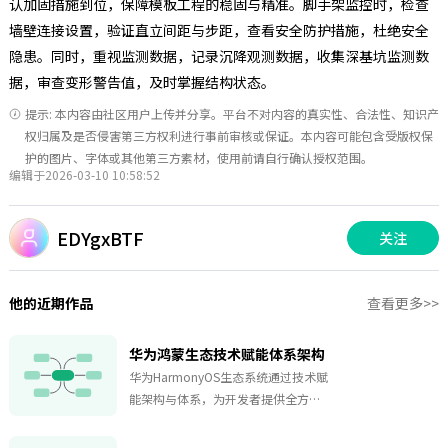
认加固措施到位，保障模板工程的稳固与精准。脚手架监控时，检查
墙壁连接设置，验证直立间距与步距，查看安全防护措施，杜绝安全
隐患。同时，重视监测数据，记录沉降观测数据，收集深基坑监测数
据，审查变形警告值，及时掌握结构状态。
提示: 本内容由社区用户上传并分享。平台不对内容的真实性、合法性、知识产
权归属及是否侵害第三方权利进行事前审核或保证。本内容可能包含受版权保
护的图片、字体或其他第三方素材，使用前请自行确认授权范围。
编辑于2026-03-10 10:58:52
EDYgxBTF
关注
他的近期作品
查看更多>>
华为鸿蒙生态技术赋能体系架构
华为HarmonyOS生态系统通过技术赋
能架构与体系，为开发者提供全方位
支持，共同构建繁荣生态 开发团队降
低门槛，提供API文档、社区沙龙等助