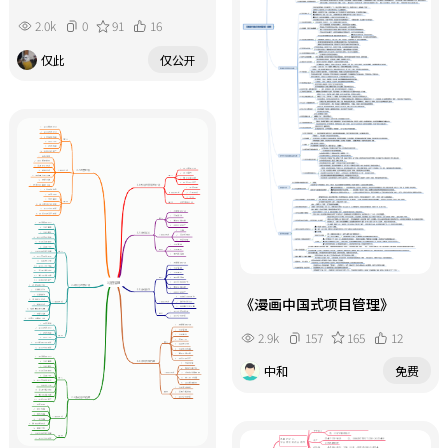
2.0k
0
91
16
仅此
仅公开
《漫画中国式项目管理》
2.9k
157
165
12
中和
免费