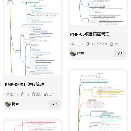
PMP-05项目范围管理
31.1k
33
200
15
阿章
￥5
PMP-06项目进度管理
31.4k
42
237
17
阿章
￥5