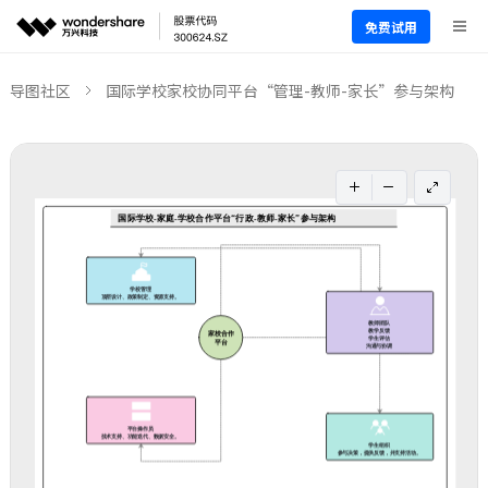
免费试用
导图社区
国际学校家校协同平台“管理-教师-家长”参与架构