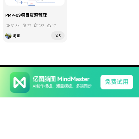
PMP-09项目资源管理
31.3k
27
232
17
阿章
￥5
系列产品
软件支持
关于我们