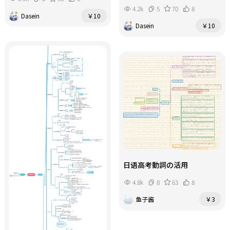
4.2k
5
70
8
Dasein
￥10
Dasein
￥10
日语高考動詞の活用
4.8k
8
63
8
鱼子酱
￥3