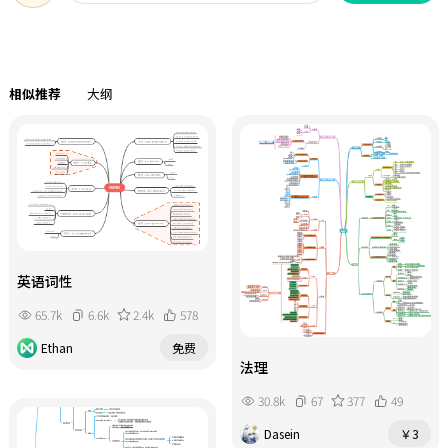
本思维导图主要对附录：统计表与统
计图的制作与分类适用范围知识进行
了梳理，赶快收藏学起来吧！
相似推荐
大纲
英语词性
65.7k
6.6k
2.4k
578
Ethan
免费
法理
30.8k
67
377
49
Dasein
￥3