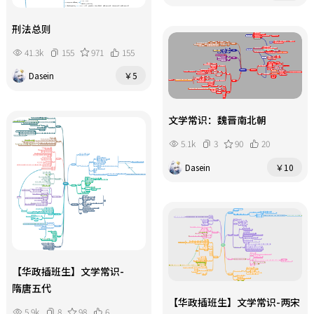
刑法总则
41.3k
155
971
155
Dasein
￥5
文学常识：魏晋南北朝
5.1k
3
90
20
Dasein
￥10
【华政插班生】文学常识-
隋唐五代
【华政插班生】文学常识-两宋
5.9k
8
98
6