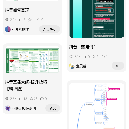
抖音如何变现
2.0k
5
1
0
小罗的脑洞
会员免费
抖音“禁用词”
2.1k
0
2
1
壹灵感
￥5
抖音直播大纲-提升技巧
【精华版】
2.6k
18
23
0
互联网知识黑洞
￥20