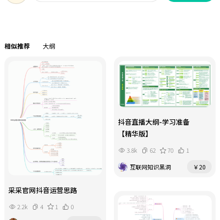
同的合香理念和标准。
相似推荐
大纲
抖音直播大纲-学习准备
【精华版】
3.8k
62
70
1
互联网知识黑洞
￥20
采采官网抖音运营思路
2.2k
4
1
0