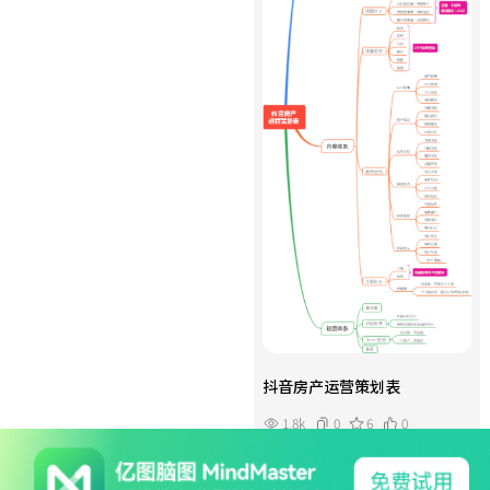
抖音房产运营策划表
1.8k
0
6
0
野心家的辅佐者
￥5