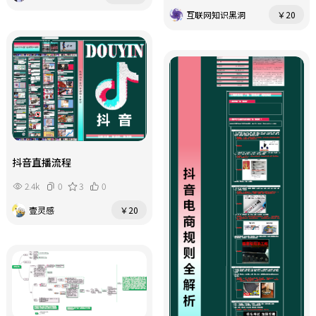
互联网知识黑洞
￥20
抖音直播流程
2.4k
0
3
0
壹灵感
￥20