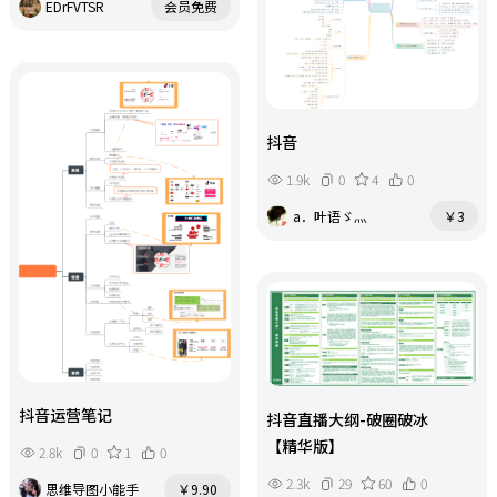
EDrFVTSR
会员免费
抖音
1.9k
0
4
0
a．叶语ゞ灬
￥3
抖音运营笔记
抖音直播大纲-破圈破冰
【精华版】
2.8k
0
1
0
2.3k
29
60
0
思维导图小能手
￥9.90