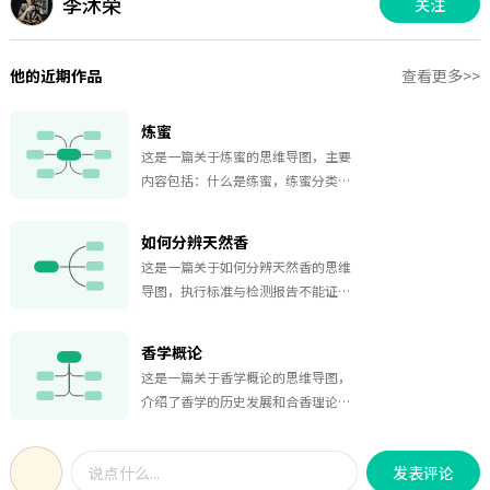
李沐荣
关注
他的近期作品
查看更多>>
炼蜜
这是一篇关于炼蜜的思维导图，主要
内容包括：什么是练蜜，练蜜分类，
炼法，注意事宜，应用要领。炼蜜指
经过熬炼的蜂蜜，通过炼制可去除杂
如何分辨天然香
质、水份，灭活微生物并增强粘合
这是一篇关于如何分辨天然香的思维
力。
导图，执行标准与检测报告不能证明
是“天然香” 执行标准是一种行业规
范，检测是检某一些指标数值，这无
香学概论
法证明是天然香! “香”都是非标品，
这是一篇关于香学概论的思维导图，
目前没有天燃香的标准，也没有化学
介绍了香学的历史发展和合香理论，
香的标准，三买三不买。
从香学的起源到现代的复兴，涵盖了
各个历史时期香学的发展特点和重要
发表评论
事件；合香理论部分则详细阐述了不