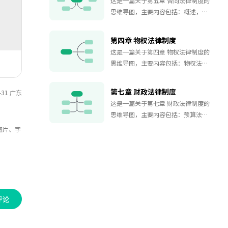
这是一篇关于第五章 合同法律制度的
重点，考试通关必备。
思维导图，主要内容包括：概述，订
立，效力，履行，保全，变更和转
让，消灭，违约责任，主要合同。
第四章 物权法律制度
这是一篇关于第四章 物权法律制度的
思维导图，主要内容包括：物权法通
则，所有权，用益物权，担保物权，
占有。
第七章 财政法律制度
-31 广东
这是一篇关于第七章 财政法律制度的
。
思维导图，主要内容包括：预算法律
制度，国有资产管理理法律制度，政
图片、字
府采购法律制度。
评论