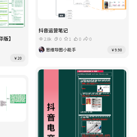
抖音运营笔记
华版】
2.8k
0
1
0
0
思维导图小能手
￥9.90
￥20