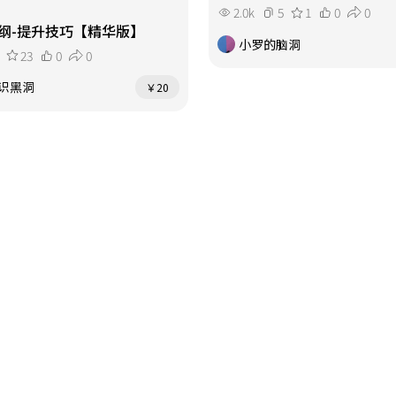
2.0k
5
1
0
0
纲-提升技巧【精华版】
小罗的脑洞
23
0
0
识黑洞
￥20