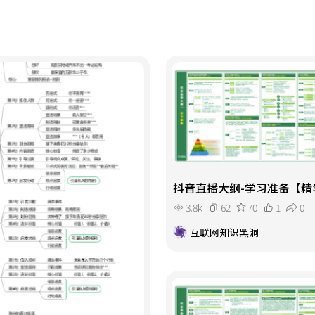
抖音直播大纲-学习准备【精
3.8k
62
70
1
0
互联网知识黑洞