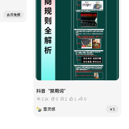
会员免费
抖音“禁用词”
2.1k
0
2
1
0
壹灵感
￥5