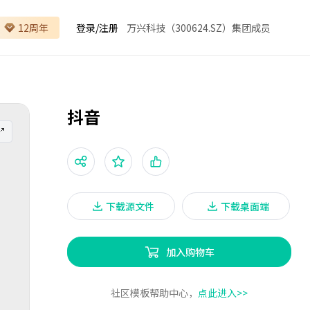
12周年
登录
/
注册
万兴科技（300624.SZ）集团成员
抖音
下载源文件
下载桌面端
加入购物车
社区模板帮助中心，
点此进入>>