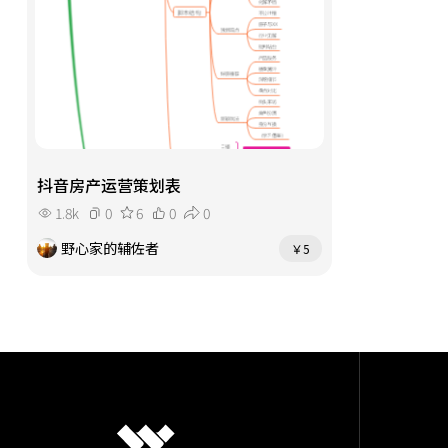
抖音房产运营策划表
1.8k
0
6
0
0
野心家的辅佐者
￥5