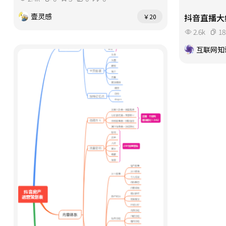
壹灵感
抖音直播大
￥20
2.6k
18
互联网知