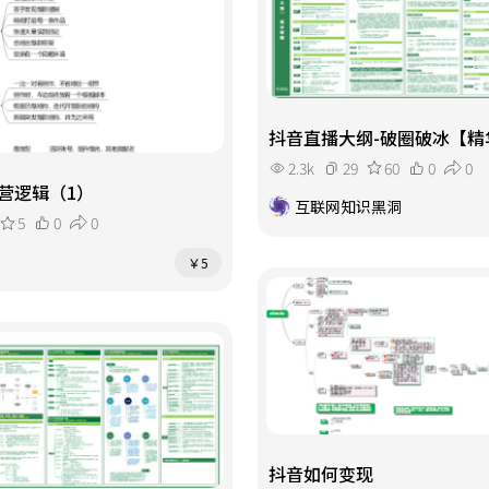
抖音直播大纲-破圈破冰【精
2.3k
29
60
0
0
营逻辑（1）
互联网知识黑洞
5
0
0
￥5
抖音如何变现