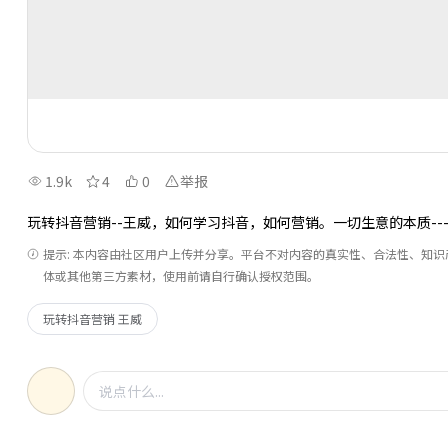
1.9k
4
0
举报
玩转抖音营销--王威，如何学习抖音，如何营销。一切生意的本质----流
提示: 本内容由社区用户上传并分享。平台不对内容的真实性、合法性、知
体或其他第三方素材，使用前请自行确认授权范围。
玩转抖音营销 王威