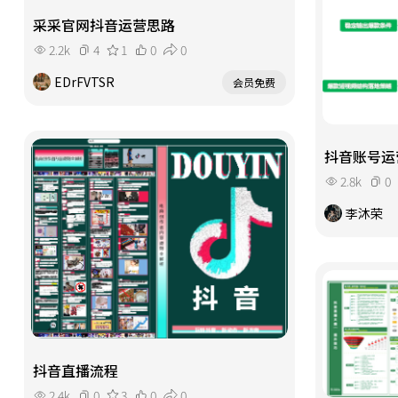
采采官网抖音运营思路
2.2k
4
1
0
0
EDrFVTSR
会员免费
抖音账号运
2.8k
0
李沐荣
抖音直播流程
2.4k
0
3
0
0