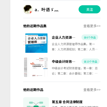
a．叶语ゞ灬
关注
他的近期作品集
查看更多>>
企业人力资源管理师第三级考证作品集
含6个作品
企业人力资源管理师作品集。第一
章：人力资源规划；第二章：人员招
聘与配置；第三章：培训与开发；第
四章：绩效管理；第五章：薪酬管
中级会计财务管理作品集
含10个作品
理；第六章：劳动关系管理。一共六
中级会计考试财务管理，第一章：总
个章节，每个章节一张思维导图，重
论；第二章：会计基础；第三章：预
点、难点、记忆点一张图全概况，考
算管理；第四章第五章：筹资管理；
试必备。
第六章：投资管理；第七章：营运资
金管理；第八章：成本管理；第九
他的近期作品
查看更多>>
章：收入与分配管理；第十章：财务
分析与评价。一共10个思维导图，每
第五章 合同法律制度
章节一个思维导图，每章节知识点划