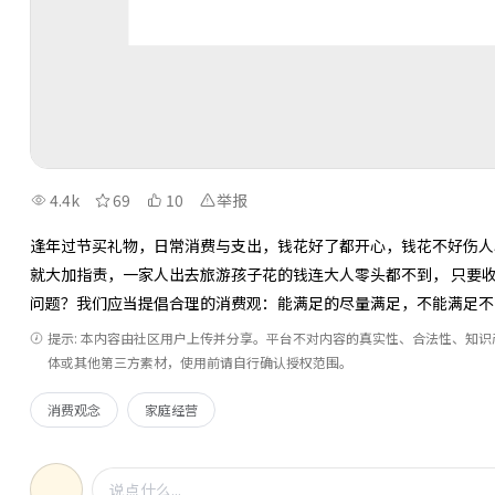
4.4k
69
10
举报
逢年过节买礼物，日常消费与支出，钱花好了都开心，钱花不好伤人
就大加指责，一家人出去旅游孩子花的钱连大人零头都不到， 只要收费的
问题？我们应当提倡合理的消费观：能满足的尽量满足，不能满足不
提示: 本内容由社区用户上传并分享。平台不对内容的真实性、合法性、知
体或其他第三方素材，使用前请自行确认授权范围。
消费观念
家庭经营