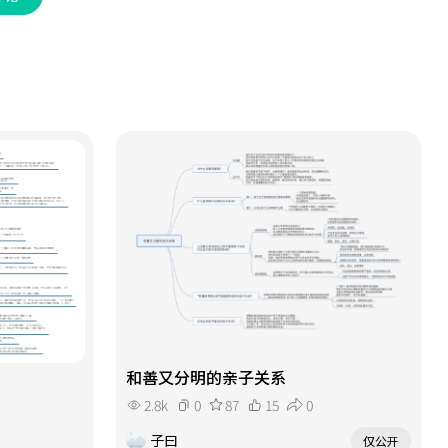
和善又分明的亲子关系
2.8k
0
87
15
0
子曰
仅公开