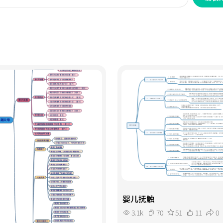
婴儿抚触
3.1k
70
51
11
0