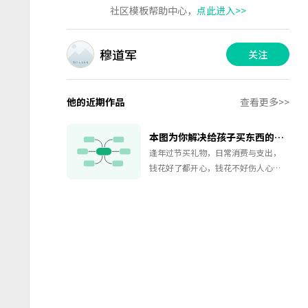
社区模板帮助中心，
点此进入>>
穆道军
关注
他的近期作品
查看更多>>
本图为你解决给孩子买东西的钱该怎么花！
逢年过节买礼物，日常消费与支出，
钱花好了都开心，钱花不好伤人心！
营养学家建议给孩子买昂贵水果尝鲜
遭到抨击， 阔气家长见孩子想买东西
就大加指责，一家人出去旅游孩子花
的钱连大人零头都不到， 只要收费的
课我一律不参加 等等......这些来源于生
活的真实案例到底反映出怎样的社会
问题？我们应当提倡合理的消费观：
能满足的尽量满足，不能满足不要攻
击 ，作为家长我们应该给孩子更多的