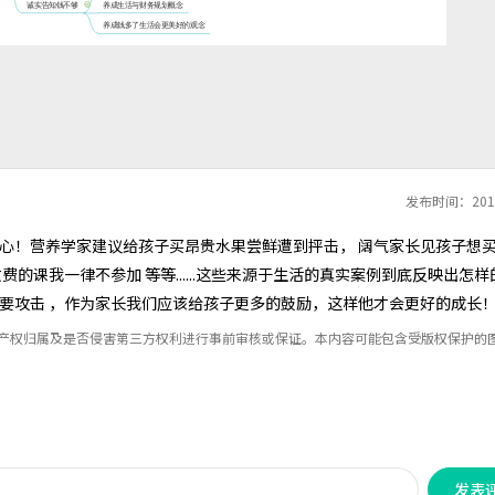
发布时间：2019
心！营养学家建议给孩子买昂贵水果尝鲜遭到抨击， 阔气家长见孩子想
课我一律不参加 等等......这些来源于生活的真实案例到底反映出怎样
要攻击 ，作为家长我们应该给孩子更多的鼓励，这样他才会更好的成长
识产权归属及是否侵害第三方权利进行事前审核或保证。本内容可能包含受版权保护的
发表