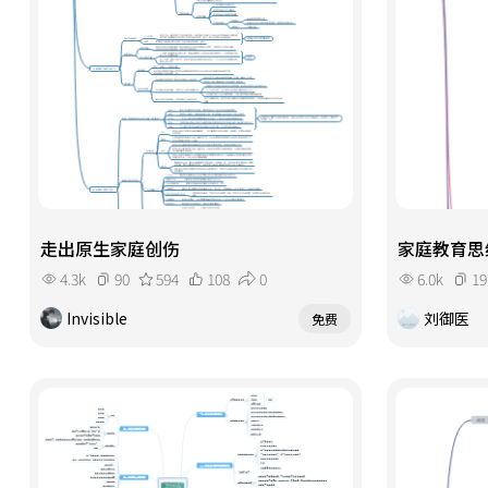
走出原生家庭创伤
家庭教育思
4.3k
90
594
108
0
6.0k
19
Invisible
刘御医
免费