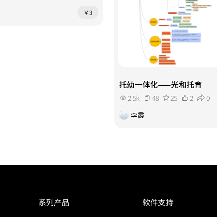
￥3
托幼一体化——光和托育
2.5k
48
25
2
0
李霞
系列产品
软件支持