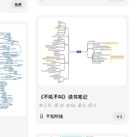
免费
《不吼不叫》读书笔记
2.7k
20
66
6
0
不知所措
￥3