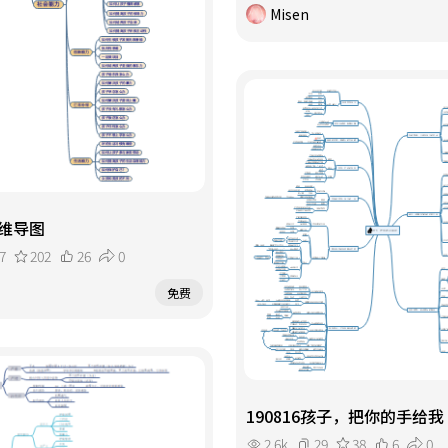
Misen
维导图
7
202
26
0
免费
190816孩子，把你的手给我
2.6k
29
38
6
0