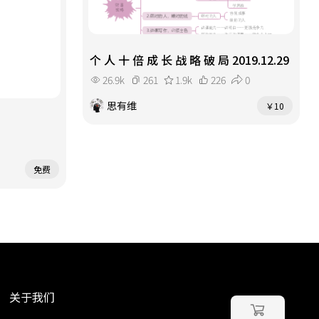
个 人 十 倍 成 长 战 略 破 局 2019.12.29
26.9k
261
1.9k
226
0
思有维
￥10
免费
关于我们