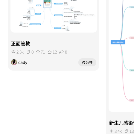
正面管教
2.3k
0
71
12
0
cady
仅公开
新生儿感染
3.4k
13