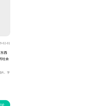
鼓励，这样他才会更好的成长！
-02-01
买东西
的社会
！
图片、字
评论