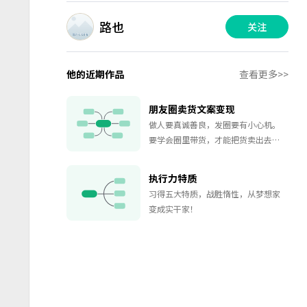
路也
关注
他的近期作品
查看更多>>
朋友圈卖货文案变现
做人要真诚善良，发圈要有小心机。
要学会圈里带货，才能把货卖出去。
好奇该怎么发好朋友圈卖货文案？那
就赶紧来看看这张思维导图吧。要学
执行力特质
习发圈，首先要懂得发圈的意义、文
习得五大特质，战胜惰性，从梦想家
案素材技巧、标题怎么写、互动文案
变成实干家！
的公式和发圈三部曲，赶紧把这个技
能get起来吧。