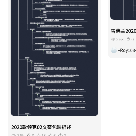
雪佛兰20
2.6k
0
-Roy103
2020款领克02文案包装描述
2.6k
0
18
6
0