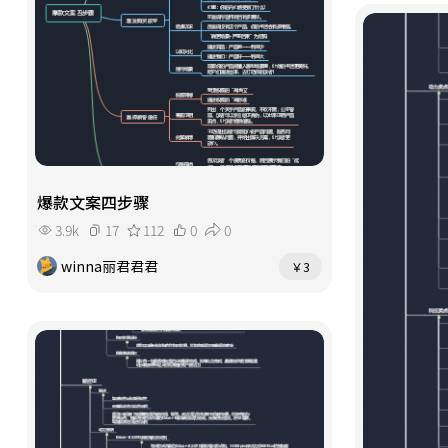
爆款文案四步骤
3.9k
17
112
0
0
winna丽君君君
￥3