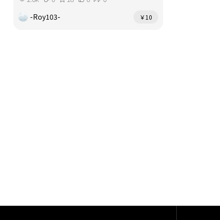
-Roy103-
￥10