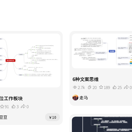
6种文案思维
2.7k
20
189
25
0
走马
位工作板块
91
3
0
豆豆
￥10