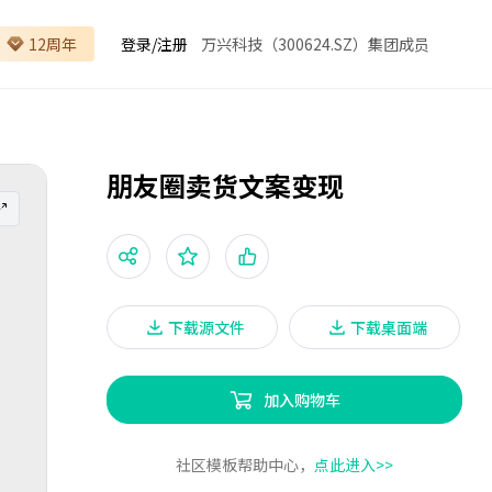
12周年
登录
/
注册
万兴科技（300624.SZ）集团成员
朋友圈卖货文案变现
下载源文件
下载桌面端
加入购物车
社区模板帮助中心，
点此进入>>