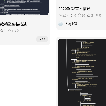
2020款G3官方描述
3.0k
0
10
3
0
-Roy103-
20款畅巡包装描述
8
1
0
-
￥10