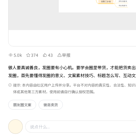
5.0k
374
43
举报
做人要真诚善良，发圈要有小心机。要学会圈里带货，才能把货卖出
发圈，首先要懂得发圈的意义、文案素材技巧、标题怎么写、互动文
提示: 本内容由社区用户上传并分享。平台不对内容的真实性、合法性、知
体或其他第三方素材，使用前请自行确认授权范围。
朋友圈文案
微商卖货