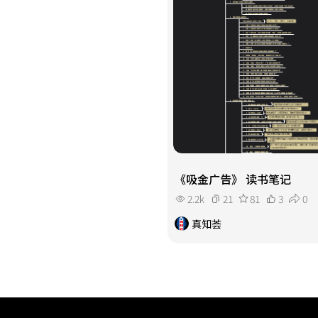
《吸金广告》 读书笔记
2.2k
21
81
3
0
真知荟