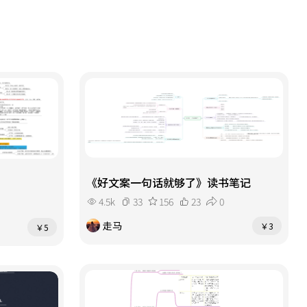
《好文案一句话就够了》读书笔记
4.5k
33
156
23
0
走马
￥3
￥5