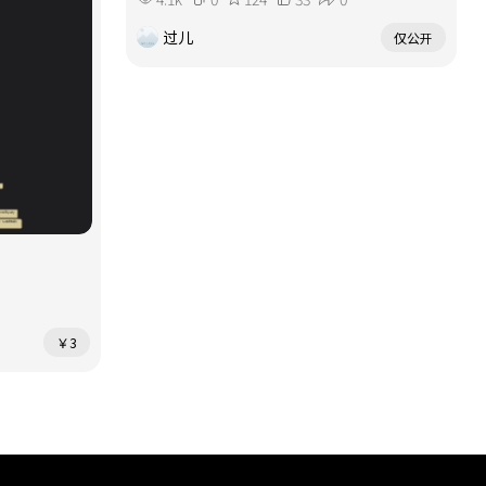
过儿
仅公开
￥3