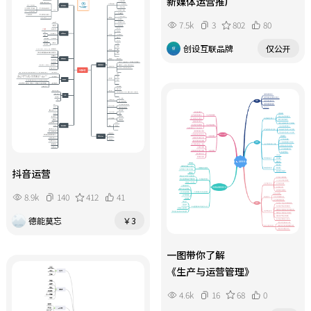
新媒体运营推广
7.5k
3
802
80
创设互联品牌
仅公开
抖音运营
8.9k
140
412
41
德能莫忘
￥3
一图带你了解
《生产与运营管理》
4.6k
16
68
0