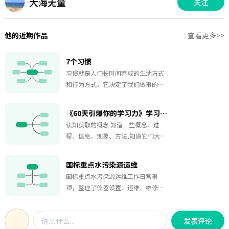
大海无量
关注
他的近期作品
查看更多>>
7个习惯
习惯就是人们长时间养成的生活方式
和行为方式，它决定了我们做事的基
本方法，有好的习惯的人做事都会有
好的结果，而坏习惯的人往往难以成
《60天引爆你的学习力》学习的基本过程
事，因而，人们常说习惯决定命运。
认知获取的概念 知道一些概念、过
这里总结了7个习惯帮助大家成为高效
程、信息、现象、方法,知道它们大概
人士。
可以用来解决什么问题,而这些东西过
去你都不知道。 结论:认知获取是学习
国标重点水污染源运维
的开始,而非结束。 比如当朋友给我们
国标重点水污染源运维工作日常事
介绍一位新朋友时,朋友说,这位朋友性
项，整理了仪器设置、运维、维修检
格活泼开朗。
查的内容，一起来看吧！
发表评论