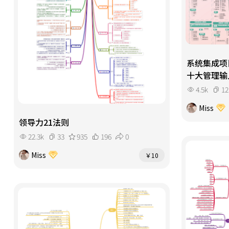
系统集成项
十大管理输
4.5k
12
Miss
领导力21法则
22.3k
33
935
196
0
Miss
￥10