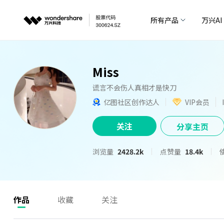
所有产品
万兴AI
Miss
谎言不会伤人真相才是快刀
亿图社区创作达人
VIP会员
关注
分享主页
浏览量
2428.2k
点赞量
18.4k
作品
收藏
关注