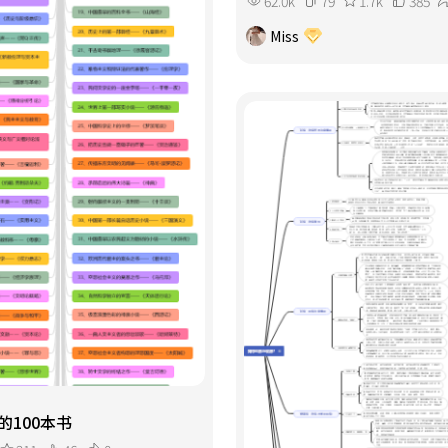
62.0k
79
1.7k
385
Miss
的100本书