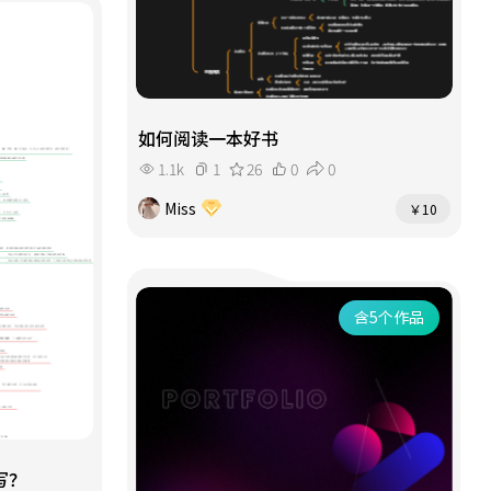
如何阅读一本好书
1.1k
1
26
0
0
Miss
￥10
含5个作品
写？