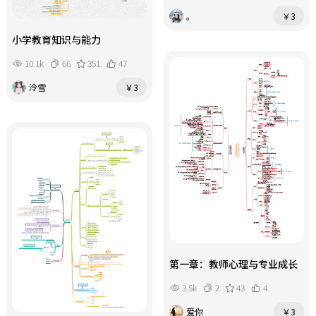
。
￥3
小学教育知识与能力
10.1k
66
351
47
泠雪
￥3
第一章：教师心理与专业成长
3.5k
2
43
4
爱你
￥3