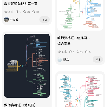
教育知识与能力第一章
3.1k
9
78
10
李文成
￥3
教师资格证--幼儿园--
综合素质
1.8k
4
46
5
恺戈
￥5
教师资格证（幼儿园）