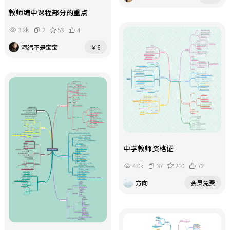
教师编中课程部分的重点
3.2k
2
53
4
海绵不是宝宝
￥6
中学教师资格证
4.0k
37
260
72
方向
会员免费