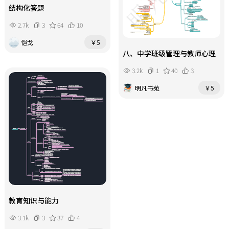
结构化答题
2.7k
3
64
10
恺戈
￥5
八、中学班级管理与教师心理
3.2k
1
40
3
明凡书苑
￥5
教育知识与能力
3.1k
3
37
4