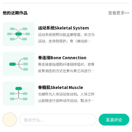
他的近期作品
查看更多>>
运动系统Skeletal System
运动系统按照功能主要程度，依次为
运动、支持和保护。骨（被动部
分）、骨连接（枢纽）和骨骼肌（动
力部分）协同配合，在神经系统支配
骨连接Bone Connection
下，肌肉收缩产生杠杆运动，完成点
骨连接是指借助纤维结缔组织、软骨
头、摆手、移动等简单动作以及语言
或骨相连的方式在骨与骨之间进行连
交流、家务劳动等高级活动，三类器
接，各种形式的骨连接进而形成骨
官共同协调动作，维持并保护人体体
骼，构成并维持人体形态，对内部器
姿，形成内部器官外部具有一定弹性
骨骼肌Skeletal Muscle
官给予保护作用。以连结方式的直接
与韧度的保护层。
也被称为人体运动发动机。人体之所
（不动）与间接（可动）进行划分，
以能够进行各种动作运动，取决于人
进一步直接连接划分为骨性结合、纤
体中附着在骨骼上面的600多块骨骼
维连结、软骨连结。
肌，由人体中枢神经系统控制指挥进
发表评论
行动作收缩，所以也叫作“随意
肌”。属于横纹肌中一种的骨骼肌，