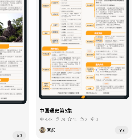
中国通史第5集
4.4k
29
41
2
0
絮起
￥3
￥3