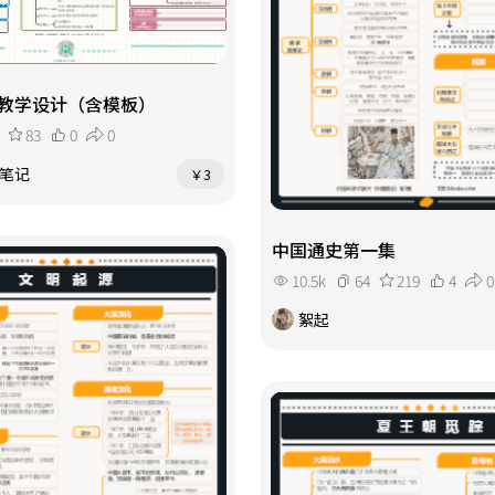
教学设计（含模板）
83
0
0
图笔记
￥3
中国通史第一集
10.5k
64
219
4
0
絮起