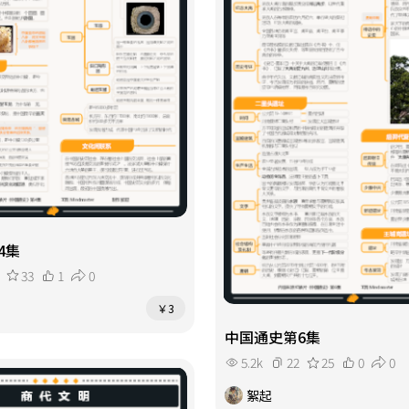
4集
33
1
0
￥3
中国通史第6集
5.2k
22
25
0
0
絮起