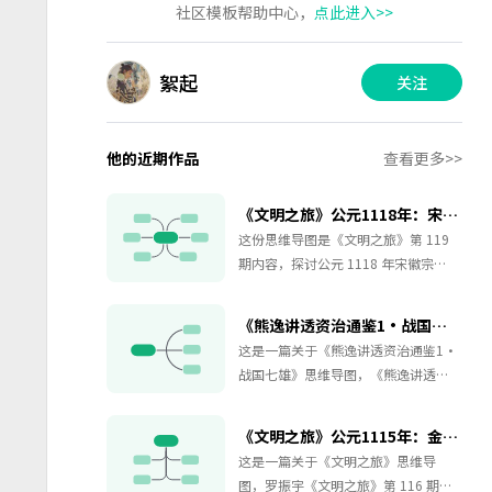
社区模板帮助中心，
点此进入>>
絮起
关注
他的近期作品
查看更多>>
《文明之旅》公元1118年：宋徽宗“联金灭辽”有错吗？
这份思维导图是《文明之旅》第 119
期内容，探讨公元 1118 年宋徽宗
“联金灭辽” 决策是否正确。梳理时
代背景，介绍海上之盟计划，北宋意
《熊逸讲透资治通鉴1·战国七雄》周纪二
图联合新兴女真金朝南北夹击辽国，
这是一篇关于《熊逸讲透资治通鉴1·
收复燕云十六州；梳理事件三大转
战国七雄》思维导图，《熊逸讲透资
折：北伐军事溃败、短暂收回部分领
治通鉴1·战国七雄》是熊逸“读史大
土达到版图顶峰，最终金国南下，北
工程”的第一辑，内容聚焦《资治通
宋迅速走向灭亡。资料整理南宋后世
《文明之旅》公元1115年：金朝崛起为什么这么快？
鉴》周纪一、周纪二，时间跨度从周
四种批判观点，从结果论、道德论、
这是一篇关于《文明之旅》思维导
威烈王二十三年到周显王四十八年。
战略论、实力论角度，指出联金灭辽
图，罗振宇《文明之旅》第 116 期围