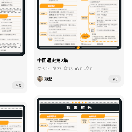
中国通史第2集
6.4k
37
75
0
0
絮起
￥3
￥3