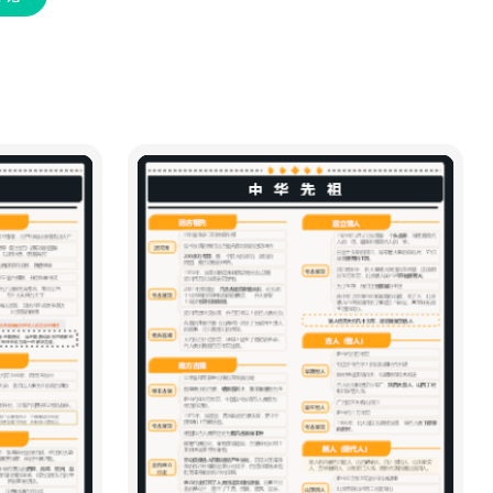
度。
这套分析跳出传统史学侧重兵器、国
力的单一视角，从社会组织底层逻辑
解释金灭辽、北宋的历史变局。无论
历史爱好者拓展思辨视野、文科学生
积累论述素材，或是想要借助社会学
理论解读古代战争的读者，都能从中
获得全新分析思路。