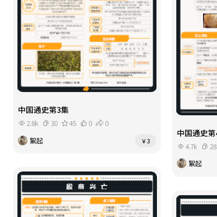
中国通史第3集
2.8k
30
45
0
0
中国通史第
絮起
￥3
4.7k
28
絮起