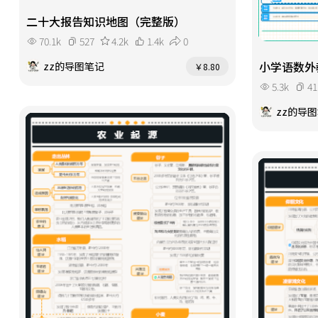
二十大报告知识地图（完整版）
70.1k
527
4.2k
1.4k
0
小学语数外
zz的导图笔记
￥8.80
5.3k
41
zz的导