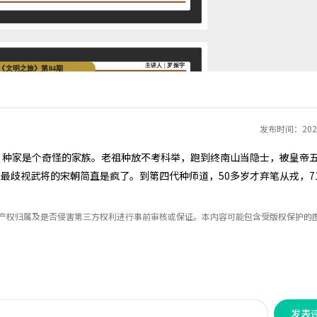
发布时间：2025
题。种家是个奇怪的家族。老祖种放不考科举，跑到终南山当隐士，被皇帝
最歧视武将的宋朝简直是疯了。到第四代种师道，50多岁才弃笔从戎，7
识产权归属及是否侵害第三方权利进行事前审核或保证。本内容可能包含受版权保护的
发表