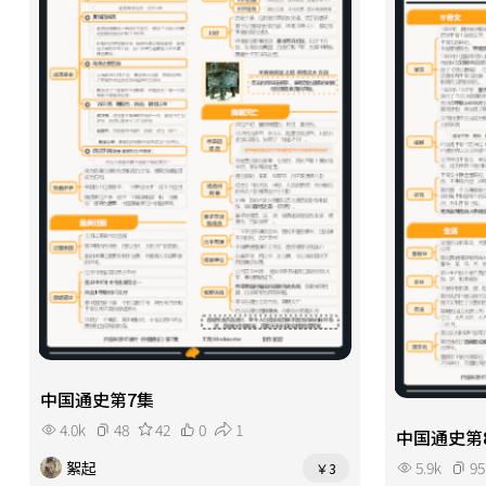
中国通史第7集
4.0k
48
42
0
1
中国通史第
絮起
5.9k
95
￥3