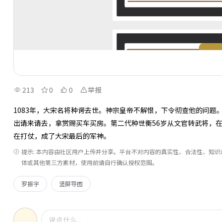
213
0
0
举报
1083年，大宋名将种谔去世。神宗皇帝不解恨，下令彻查他的问
出请来请去，拿赏赐买车买房。第二代种世衡56岁从文官转武将，在
在打仗，成了大宋最后的军神。
提示: 本内容由社区用户上传并分享。平台不对内容的真实性、合法性、知
体或其他第三方素材，使用前请自行确认授权范围。
罗振宇
竖屏导图