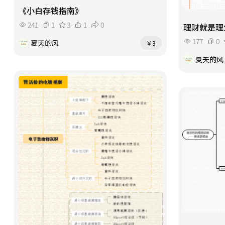
《小白存钱指南》
241
1
3
1
0
理财就是理
177
0
夏天的风
￥3
夏天的风