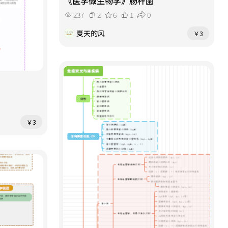
《医学微生物学》肠杆菌
237
2
6
1
0
夏天的风
￥3
￥3