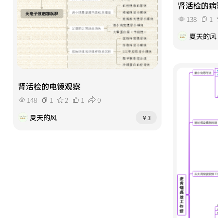
肾活检的病
138
1
夏天的风
肾活检的电镜观察
148
1
2
1
0
夏天的风
￥3