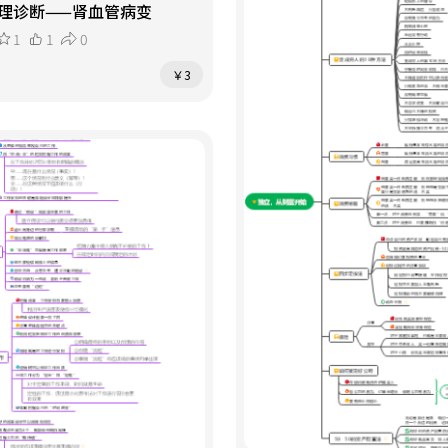
理诊断——肾血管病变
1
1
0
￥3