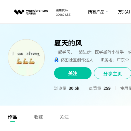
所有产品
万兴AI
夏天的风
一起学习、一起进步；医学搬砖小能手一
亿图社区创作达人
IP属地：广东
关注
分享主页
浏览量
30.5k
点赞量
259
使用
作品
收藏
关注