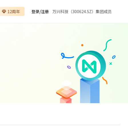
12周年
登录
/
注册
万兴科技（300624.SZ）集团成员