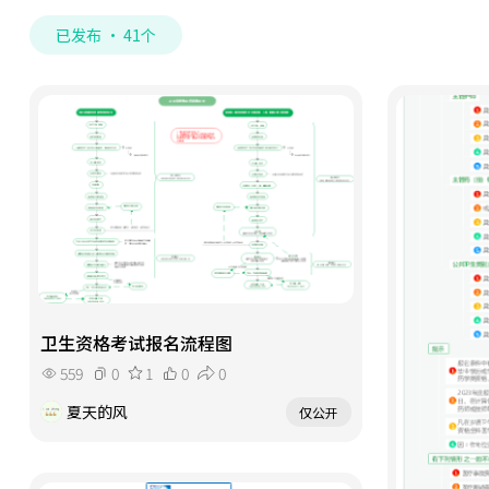
已发布 · 41个
卫生资格考试报名流程图
559
0
1
0
0
夏天的风
仅公开