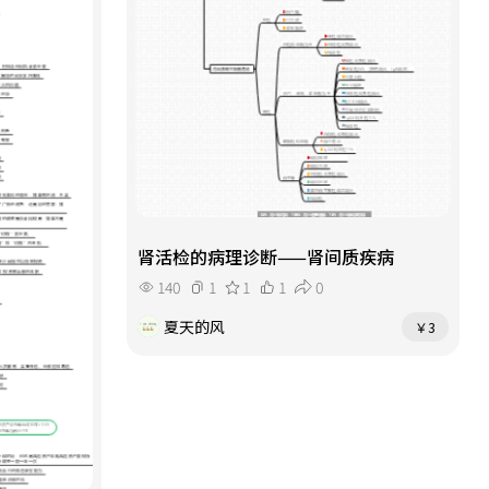
肾活检的病理诊断——肾间质疾病
140
1
1
1
0
夏天的风
￥3
《财务自由之路V：