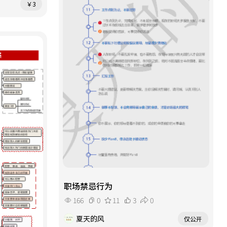
￥3
职场禁忌行为
166
0
11
3
0
夏天的风
仅公开