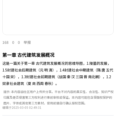
168
0
0
举报
第一章 古代建筑发展概况
这是一篇关于第一章 古代建筑发展概况的思维导图，1.陵墓的发展，
1.5封建社会后期建筑（元 明 清），1.4封建社会中期建筑（隋 唐 五代
十国 宋），1.3封建社会前期建筑（战国 秦 汉 三国 晋 南北朝），1.2
奴隶社会建筑（夏 商 西周 春秋）。
提示: 本内容由社区用户上传并分享。平台不对内容的真实性、合法性、知识产权
归属及是否侵害第三方权利进行事前审核或保证。本内容可能包含受版权保护的
图片、字体或其他第三方素材，使用前请自行确认授权范围。
编辑于2025-03-05 02:49:31