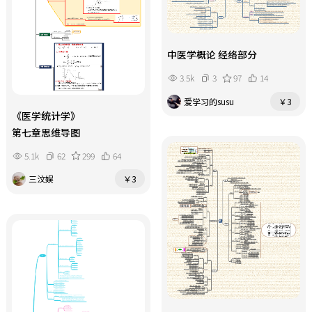
中医学概论 经络部分
3.5k
3
97
14
爱学习的susu
￥3
《医学统计学》
第七章思维导图
5.1k
62
299
64
三汶娱
￥3