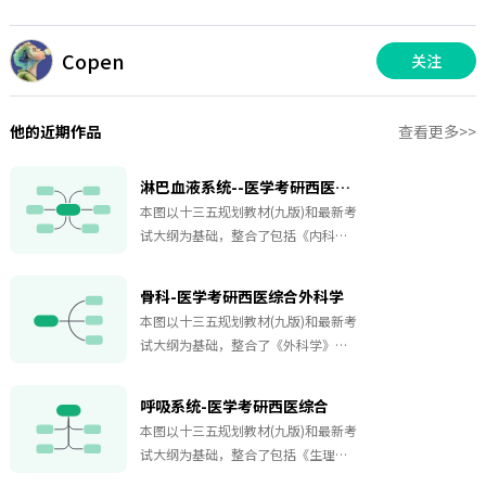
Copen
关注
他的近期作品
查看更多>>
淋巴血液系统--医学考研西医综合
本图以十三五规划教材(九版)和最新考
试大纲为基础，整合了包括《内科
学》《病理学》的知识为一体，适合
二轮拉通复习时使用，结合了《贺银
骨科-医学考研西医综合外科学
成》《傲视天鹰》和医考帮的一些精
本图以十三五规划教材(九版)和最新考
辟总结，帮助快速建立知识连贯性、
试大纲为基础，整合了《外科学》骨
记忆考点。精制实用导图，购买后可
科的标志点、记忆考点，适合二轮拉
自行修改，节省宝贵备考时间。
通复习时使用，结合了《贺银成》
呼吸系统-医学考研西医综合
《傲视天鹰》和医考帮的一些精辟总
本图以十三五规划教材(九版)和最新考
结，帮助快速建立知识连贯性、记忆
试大纲为基础，整合了包括《生理
考点。精制实用导图，购买后可自行
学》《病理学》《内科学》《外科