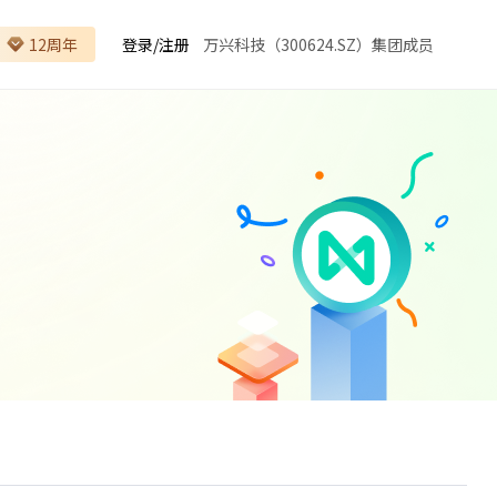
12周年
登录
/
注册
万兴科技（300624.SZ）集团成员