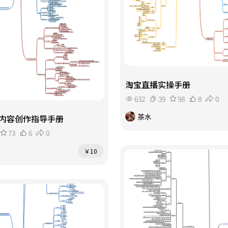
淘宝直播实操手册
632
39
98
8
0
茶水
内容创作指导手册
73
6
0
￥10