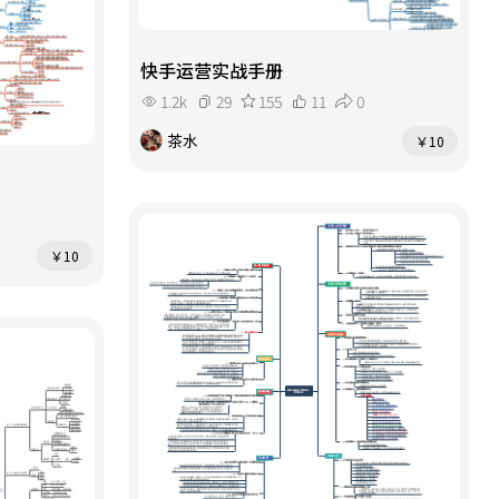
快手运营实战手册
1.2k
29
155
11
0
茶水
￥10
￥10