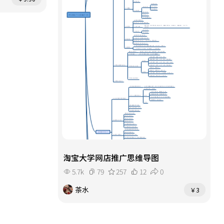
淘宝大学网店推广思维导图
5.7k
79
257
12
0
茶水
￥3