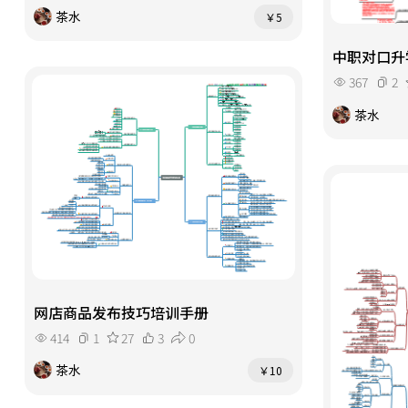
茶水
￥5
中职对口升学V
367
2
茶水
网店商品发布技巧培训手册
414
1
27
3
0
茶水
￥10