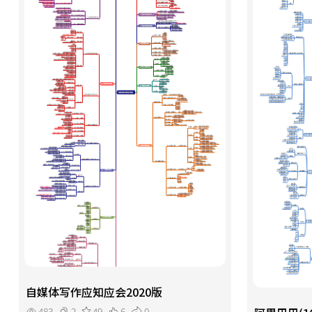
自媒体写作应知应会2020版
483
2
49
6
0