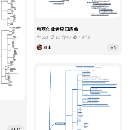
电商创业者应知应会
503
10
48
7
0
茶水
￥3
￥9.90