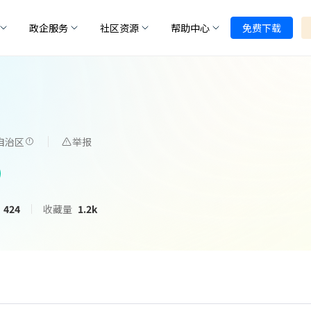
政企服务
社区资源
帮助中心
免费下载
自治区
举报
424
收藏量
1.2k