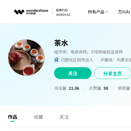
所有产品
万兴AI
茶水
经济师、电商讲师、SYB网络创业讲师
亿图社区创作达人
IP属地：内蒙古
关注
分享主页
浏览量
21.0k
点赞量
98
使用量
作品
收藏
关注