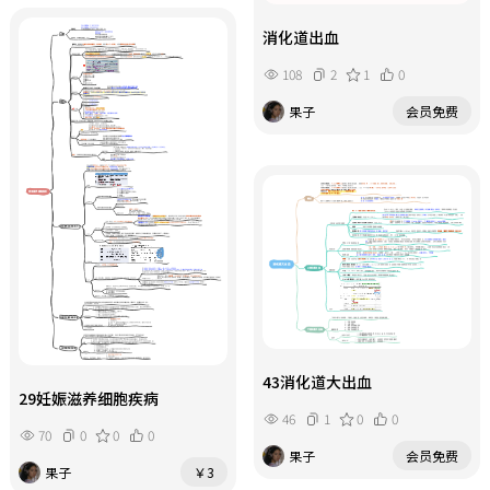
消化道出血
108
2
1
0
果子
会员免费
43消化道大出血
29妊娠滋养细胞疾病
46
1
0
0
70
0
0
0
果子
会员免费
果子
￥3