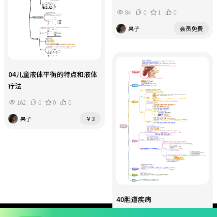
84
0
1
0
果子
会员免费
04儿童液体平衡的特点和液体
疗法
162
0
0
0
果子
￥3
肠结核和结核性腹膜炎
107
1
0
0
40胆道疾病
果子
会员免费
102
15
3
0