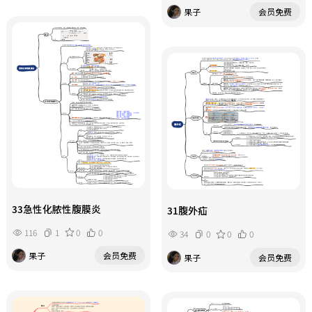
果子
会员免费
33急性化脓性腹膜炎
31腹外疝
116
1
0
0
34
0
0
0
果子
会员免费
果子
会员免费