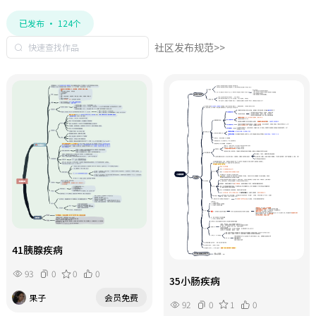
已发布 · 124个
社区发布规范>>
41胰腺疾病
93
0
0
0
35小肠疾病
果子
会员免费
92
0
1
0