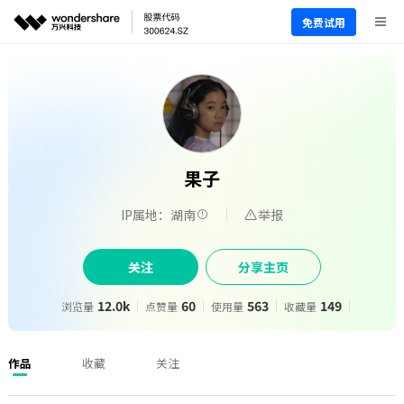
免费试用
果子
IP属地：湖南
举报
关注
分享主页
12.0k
60
563
149
浏览量
点赞量
使用量
收藏量
作品
收藏
关注