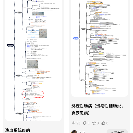
炎症性肠病（溃疡性结肠炎，
克罗恩病）
93
1
0
0
造血系统疾病
果子
会员免费