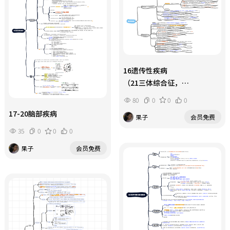
16遗传性疾病
（21三体综合征，
苯丙酮尿症）
80
0
0
0
17-20脑部疾病
果子
会员免费
35
0
0
0
果子
会员免费