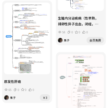
生殖内分泌疾病（性早熟，
排卵性异子出血，闭经，
多囊）
58
0
0
0
果子
会员免费
原发性肝癌
65
0
0
0
果子
￥3