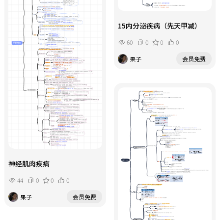
15内分泌疾病（先天甲减）
60
0
0
0
果子
会员免费
神经肌肉疾病
44
0
0
0
果子
会员免费